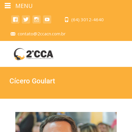
MENU
(64) 3012-4640
contato@2ccacn.com.br
Cícero Goulart