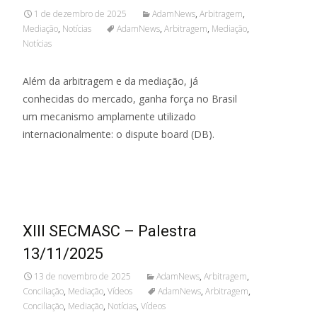
1 de dezembro de 2025
AdamNews
,
Arbitragem
,
Mediação
,
Notícias
AdamNews
,
Arbitragem
,
Mediação
,
Notícias
Além da arbitragem e da mediação, já
conhecidas do mercado, ganha força no Brasil
um mecanismo amplamente utilizado
internacionalmente: o dispute board (DB).
Read More...
XIII SECMASC – Palestra
13/11/2025
13 de novembro de 2025
AdamNews
,
Arbitragem
,
Conciliação
,
Mediação
,
Vídeos
AdamNews
,
Arbitragem
,
Conciliação
,
Mediação
,
Notícias
,
Vídeos