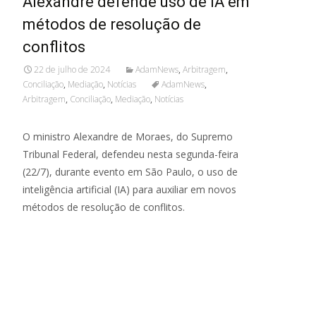
Alexandre defende uso de IA em
métodos de resolução de
conflitos
22 de julho de 2024
AdamNews
,
Arbitragem
,
Conciliação
,
Mediação
,
Notícias
AdamNews
,
Arbitragem
,
Conciliação
,
Mediação
,
Notícias
O ministro Alexandre de Moraes, do Supremo
Tribunal Federal, defendeu nesta segunda-feira
(22/7), durante evento em São Paulo, o uso de
inteligência artificial (IA) para auxiliar em novos
métodos de resolução de conflitos.
Read More...