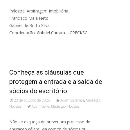
Palestra: Arbitragem Imobiliária
Francisco Maia Neto
Gabriel de Britto Silva
Coordenação: Gabriel Carrara – CRECI/SC
Read More...
Conheça as cláusulas que
protegem a entrada e a saída de
sócios do escritório
23 de outubro de 2025
Adam Sistemas
,
Mediação
,
Notícias
AdamNews
,
Mediação
,
Notícias
Não se esqueça de prever um processo de
apuração célere, via comitê de sócios ou