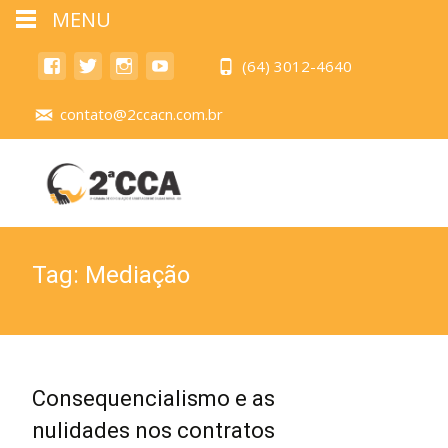
MENU
(64) 3012-4640
contato@2ccacn.com.br
Tag:
Mediação
Consequencialismo e as
nulidades nos contratos