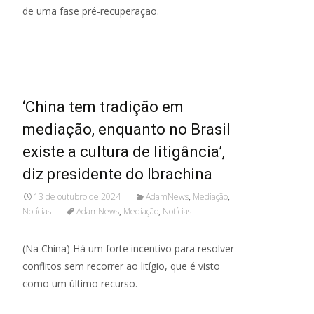
de uma fase pré-recuperação.
Read More...
‘China tem tradição em
mediação, enquanto no Brasil
existe a cultura de litigância’,
diz presidente do Ibrachina
13 de outubro de 2024
AdamNews
,
Mediação
,
Notícias
AdamNews
,
Mediação
,
Notícias
(Na China) Há um forte incentivo para resolver
conflitos sem recorrer ao litígio, que é visto
como um último recurso.