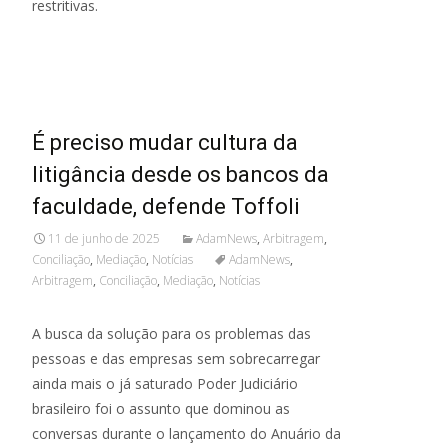
restritivas.
Read More...
É preciso mudar cultura da
litigância desde os bancos da
faculdade, defende Toffoli
11 de junho de 2025
AdamNews
,
Arbitragem
,
Conciliação
,
Mediação
,
Notícias
AdamNews
,
Arbitragem
,
Conciliação
,
Mediação
,
Notícias
A busca da solução para os problemas das
pessoas e das empresas sem sobrecarregar
ainda mais o já saturado Poder Judiciário
brasileiro foi o assunto que dominou as
conversas durante o lançamento do Anuário da