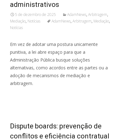
administrativos
5 de dezembro de 2025
AdamNews
,
Arbitragem
,
Mediação
,
Notícias
AdamNews
,
Arbitragem
,
Mediação
,
Notícias
Em vez de adotar uma postura unicamente
punitiva, a lei abre espaço para que a
Administração Pública busque soluções
alternativas, como acordos entre as partes ou a
adoção de mecanismos de mediação e
arbitragem.
Read More...
Dispute boards: prevenção de
conflitos e eficiência contratual